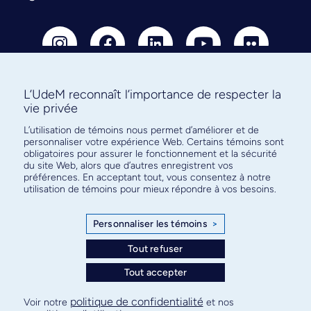
L’UdeM reconnaît l’importance de respecter la
vie privée
Abonnez-vous à notre infolettre
L’utilisation de témoins nous permet d’améliorer et de
pour connaître l’actualité facultaire
personnaliser votre expérience Web. Certains témoins sont
obligatoires pour assurer le fonctionnement et la sécurité
du site Web, alors que d’autres enregistrent vos
préférences. En acceptant tout, vous consentez à notre
utilisation de témoins pour mieux répondre à vos besoins.
S'ABONNER
Personnaliser les témoins
>
Tout refuser
© Faculté de médecine - Université de Montréal
Tout accepter
Plan de site
Confidentialité
Conditions d’utilisation
politique de confidentialité
Voir notre
et nos