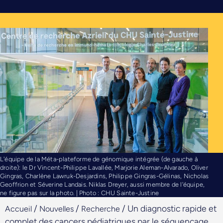
L'équipe de la Méta-plateforme de génomique intégrée (de gauche à
droite): le Dr Vincent-Philippe Lavallée, Marjorie Aleman-Alvarado, Oliver
Gingras, Charlène Lawruk-Desjardins, Philippe Gingras-Gélinas, Nicholas
Geoffrion et Séverine Landais. Niklas Dreyer, aussi membre de l'équipe,
ne figure pas sur la photo. | Photo : CHU Sainte-Justine
/
/
/
Un diagnostic rapide et
Accueil
Nouvelles
Recherche
complet des cancers pédiatriques par le séquençage