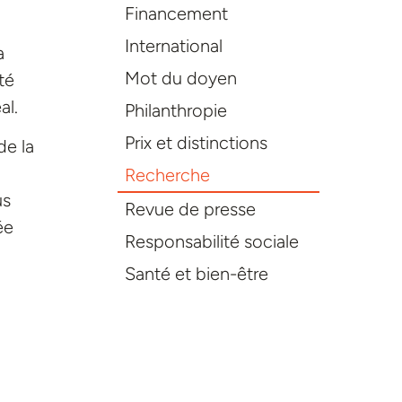
Financement
International
a
Mot du doyen
té
al.
Philanthropie
Prix et distinctions
de la
Recherche
us
Revue de presse
ée
Responsabilité sociale
Santé et bien-être