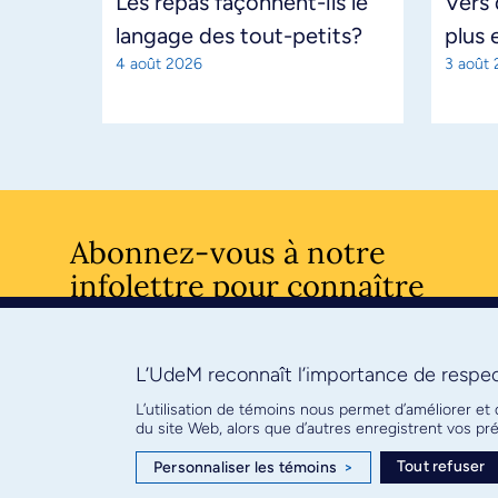
Les repas façonnent-ils le
Vers
langage des tout-petits?
plus 
4 août 2026
3 août
Abonnez-vous à notre
infolettre pour connaître
l’actualité facultaire
L’UdeM reconnaît l’importance de respect
S'ABONNE
L’utilisation de témoins nous permet d’améliorer et
du site Web, alors que d’autres enregistrent vos p
Tout refuser
Personnaliser les témoins
>
© Faculté de médecine - Université de Montréal