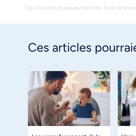
Tags:
,
,
Activités physiques
bien-être
École de kinési
Ces articles pourrai