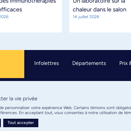
 des immunothérapies
Un laboratoire sur la
efficaces
chaleur dans le salon
 2026
14 juillet 2026
Infolettres
Départements
Prix 
er la vie privée
R
 de personnaliser votre expérience Web. Certains témoins sont obligato
références. En acceptant tout, vous consentez à notre utilisation de t
Tout accepter
Plan de site
Confidentialité