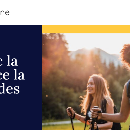
ine
 la
e la
des