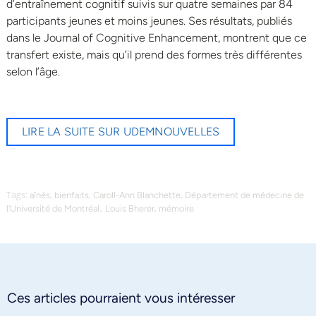
d’entraînement cognitif suivis sur quatre semaines par 84
participants jeunes et moins jeunes. Ses résultats, publiés
dans le Journal of Cognitive Enhancement, montrent que ce
transfert existe, mais qu’il prend des formes très différentes
selon l’âge.
LIRE LA SUITE SUR UDEMNOUVELLES
Tags:
,
,
,
aînés
bienfaits
Caroll-Ann Blanchette
Département de médecine de
,
,
l'Université de Montréal.
Louis Bherer
mémoire
Ces articles pourraient vous intéresser