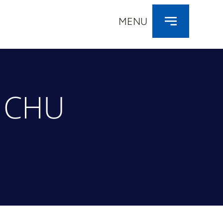
MENU
E
u CHU