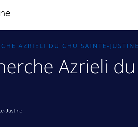
ine
RCHE AZRIELI DU CHU SAINTE‑JUSTIN
herche Azrieli d
te‑Justine