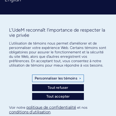
L’UdeM reconnaît l’importance de respecter la
vie privée
L’utilisation de témoins nous permet d’améliorer et de
Abonnez-vous à notre infolettre
personnaliser votre expérience Web. Certains témoins sont
pour connaître l’actualité facultaire
obligatoires pour assurer le fonctionnement et la sécurité
du site Web, alors que d’autres enregistrent vos
préférences. En acceptant tout, vous consentez à notre
utilisation de témoins pour mieux répondre à vos besoins.
Personnaliser les témoins
>
S'ABONNER
Tout refuser
Tout accepter
© Faculté de médecine - Université de Montréal
politique de confidentialité
Voir notre
et nos
conditions d’utilisation
.
Plan de site
Confidentialité
Conditions d’utilisation