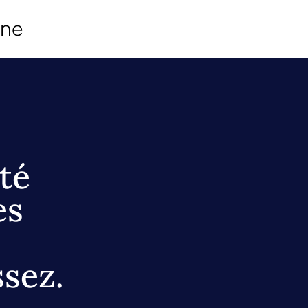
ine
té
es
sez.