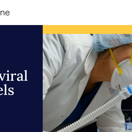
ine
viral
els