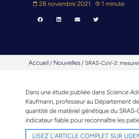
28 novembre 2021
1 minute
Accueil
Nouvelles
/
/
SRAS-CoV-2: mesurer l
Dans une étude publiée dans
Science Ad
Kaufmann, professeur au Département de 
quantité de matériel génétique du SRAS-Co
indicateur fiable pour reconnaître les pat
LISEZ L’ARTICLE COMPLET SUR UD