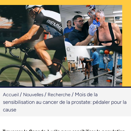
/
/
/
Mois de la
Accueil
Nouvelles
Recherche
sensibilisation au cancer de la prostate: pédaler pour la
cause