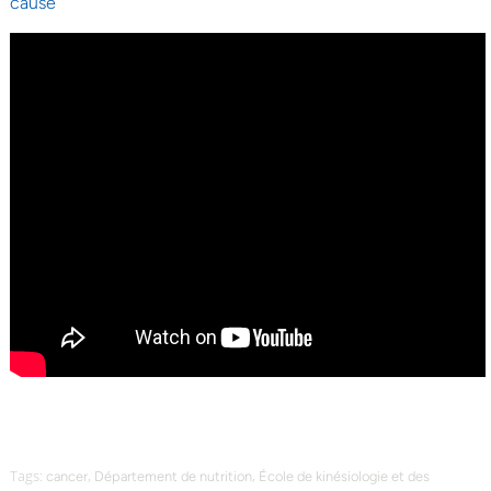
cause
Tags:
,
,
cancer
Département de nutrition
École de kinésiologie et des