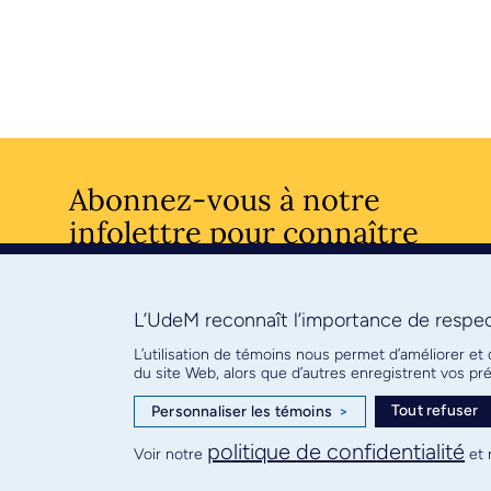
Abonnez-vous à notre
infolettre pour connaître
l’actualité facultaire
L’UdeM reconnaît l’importance de respect
S'ABONNE
L’utilisation de témoins nous permet d’améliorer et
du site Web, alors que d’autres enregistrent vos p
Tout refuser
Personnaliser les témoins
>
© Faculté de médecine - Université de Montréal
politique de confidentialité
Voir notre
et 