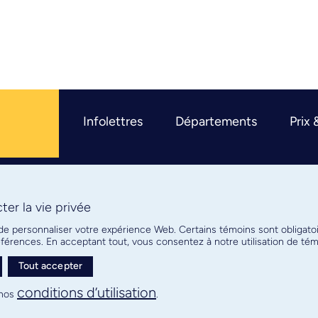
Infolettres
Départements
Prix 
er la vie privée
R
 de personnaliser votre expérience Web. Certains témoins sont obligato
références. En acceptant tout, vous consentez à notre utilisation de t
Tout accepter
Plan de site
Confidentialité
conditions d’utilisation
nos
.