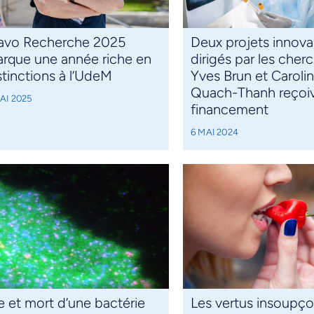
avo Recherche 2025
Deux projets innova
rque une année riche en
dirigés par les cher
stinctions à l’UdeM
Yves Brun et Caroli
Quach-Thanh reçoi
AI 2025
financement
6 MAI 2024
e et mort d’une bactérie
Les vertus insoupç