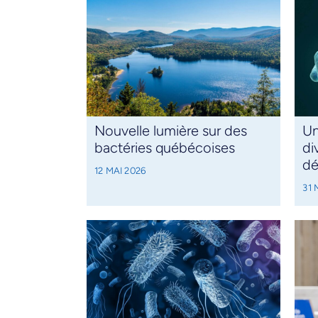
Nouvelle lumière sur des
Un
bactéries québécoises
di
dé
12 MAI 2026
31 