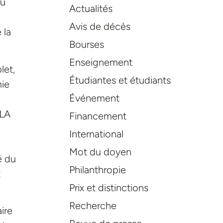
au
Actualités
Avis de décès
 la
Bourses
Enseignement
let,
Étudiantes et étudiants
mie
Événement
LLA
Financement
International
Mot du doyen
é du
Philanthropie
t
Prix et distinctions
Recherche
ire