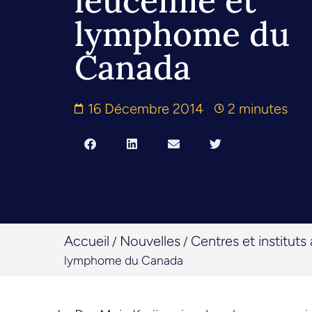
leucémie et
lymphome du
Canada
16 Décembre 2014
2 minutes
Accueil
Nouvelles
Centres et instituts a
/
/
lymphome du Canada