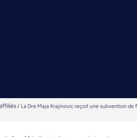
ffiliés
/
La Dre Maja Krajinovic reçoit une subvention de