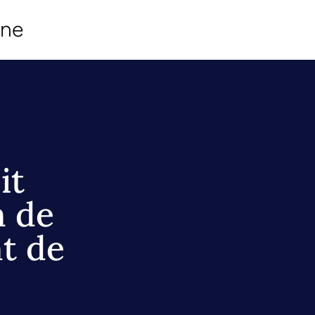
ine
it
n de
t de