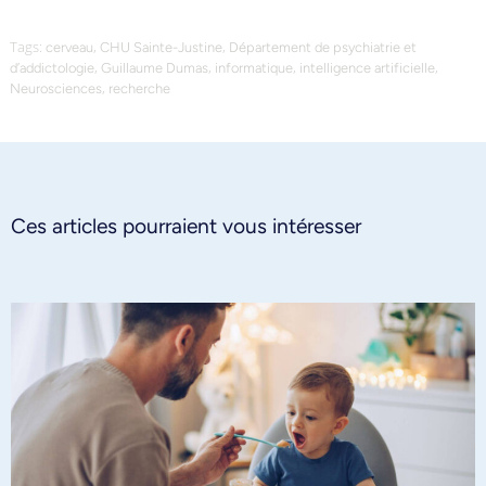
Tags:
,
,
cerveau
CHU Sainte-Justine
Département de psychiatrie et
,
,
,
,
d’addictologie
Guillaume Dumas
informatique
intelligence artificielle
,
Neurosciences
recherche
Ces articles pourraient vous intéresser