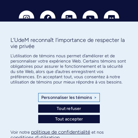
L’UdeM reconnaît l’importance de respecter la
vie privée
Abonnez-vous à notre infolettre
L’utilisation de témoins nous permet d’améliorer et de
pour connaître l’actualité facultaire
personnaliser votre expérience Web. Certains témoins sont
obligatoires pour assurer le fonctionnement et la sécurité
du site Web, alors que d’autres enregistrent vos
préférences. En acceptant tout, vous consentez à notre
utilisation de témoins pour mieux répondre à vos besoins.
S'ABONNER
Personnaliser les témoins
>
Tout refuser
Tout accepter
© Faculté de médecine - Université de Montréal
Plan de site
Confidentialité
Conditions d’utilisation
politique de confidentialité
Voir notre
et nos
conditions d’utilisation
.