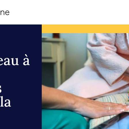
ine
eau à
s
la