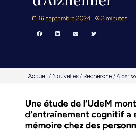
d’Alzheimer
16 septembre 2024
2 minutes
Accueil
Nouvelles
Recherche
/
/
/
Aider so
Une étude de l’UdeM montr
d’entraînement cognitif a e
mémoire chez des personn