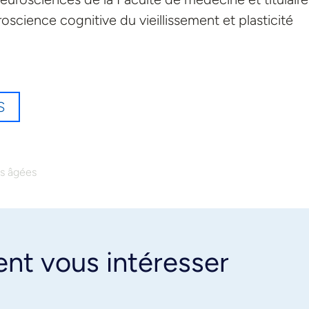
science cognitive du vieillissement et plasticité
S
s âgées
ent vous intéresser