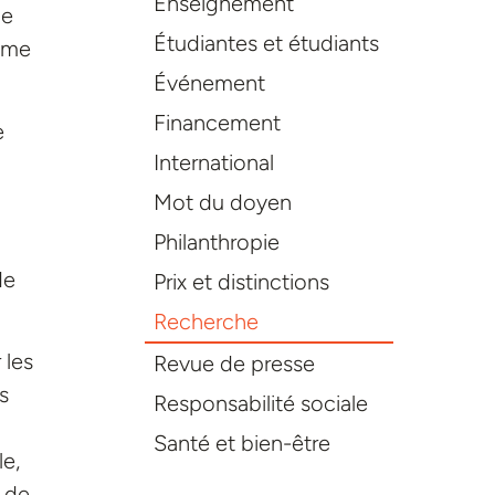
Enseignement
de
Étudiantes et étudiants
ême
Événement
Financement
e
International
Mot du doyen
Philanthropie
de
Prix et distinctions
Recherche
 les
Revue de presse
s
Responsabilité sociale
Santé et bien-être
le,
e de