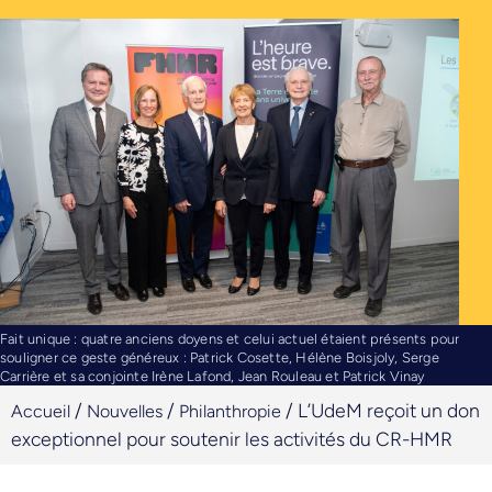
Fait unique : quatre anciens doyens et celui actuel étaient présents pour
souligner ce geste généreux : Patrick Cosette, Hélène Boisjoly, Serge
Carrière et sa conjointe Irène Lafond, Jean Rouleau et Patrick Vinay
/
/
/
L’UdeM reçoit un don
Accueil
Nouvelles
Philanthropie
exceptionnel pour soutenir les activités du CR-HMR