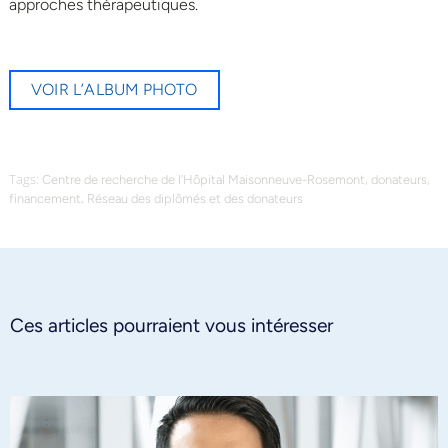
approches thérapeutiques.
VOIR L’ALBUM PHOTO
Tags:
,
,
Centre de recherche de l’Hôpital Maisonneuve-Rosemont
donateurs
,
financement
Réseau des diplômés et des donateurs
Ces articles pourraient vous intéresser